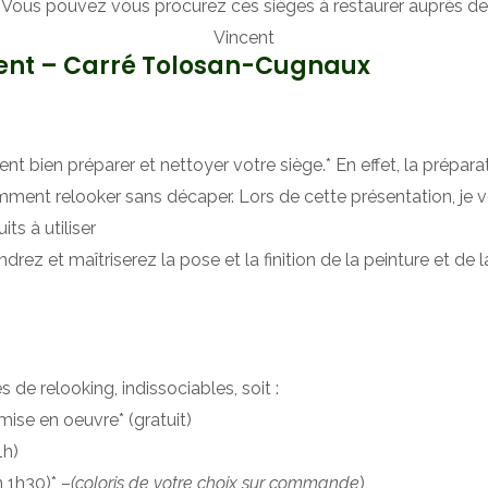
Vous pouvez vous procurez ces sièges à restaurer auprès de
Vincent
incent – Carré Tolosan-Cugnaux
ent bien préparer et nettoyer votre siège.* En effet, la prépa
ent relooker sans décaper. Lors de cette présentation, je vo
ts à utiliser
ez et maîtriserez la pose et la finition de la peinture et de l
de relooking, indissociables, soit :
 mise en oeuvre* (gratuit)
1h)
n 1h30)* –
(coloris de votre choix sur commande
)