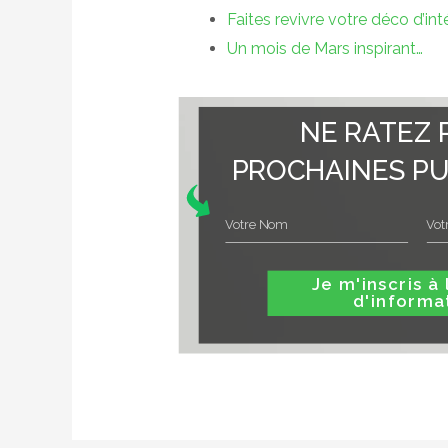
Faites revivre votre déco d’int
Un mois de Mars inspirant…
NE RATEZ 
PROCHAINES PU
Je m'inscris à la le
d'informa