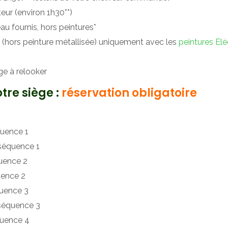
ateur (environ 1h30**)
eau fournis, hors peintures*
€, (hors peinture métallisée) uniquement avec les
peintures El
ège à relooker
re siège :
réservation obligatoire
quence 1
 séquence 1
uence 2
uence 2
quence 3
 séquence 3
quence 4