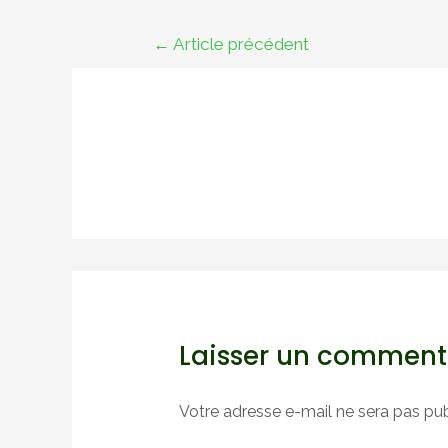
Navigation
←
Article précédent
de
l’article
Laisser un comment
Votre adresse e-mail ne sera pas pub