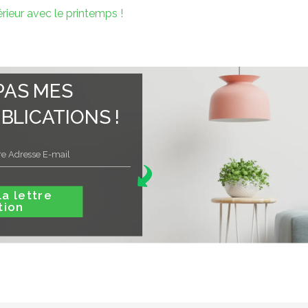
érieur avec le printemps !
PAS MES
BLICATIONS !
ttre
tion