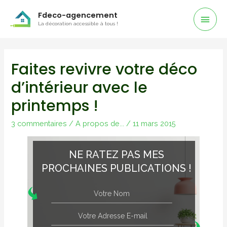
Men
Fdeco-agencement
La décoration accessible à tous !
Prin
Faites revivre votre déco
d’intérieur avec le
printemps !
3 commentaires
/
A propos de...
/
11 mars 2015
NE RATEZ PAS MES
PROCHAINES PUBLICATIONS !