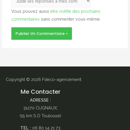
Vous pouvez aussi
être notifié des prochains
commentaires
sans commenter vous-même.
Copyright © 2026
Fdeco-agencement
Me Contacter
ADRESSE :
31270 CUGNAUX,
(15 km S.O Toulouse)
TEL :
06 80 14 21 73