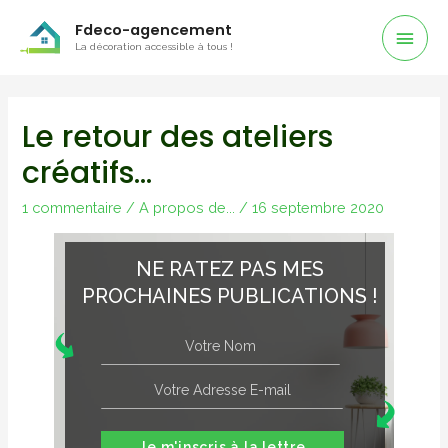
Men
Fdeco-agencement
La décoration accessible à tous !
Prin
Le retour des ateliers
créatifs…
1 commentaire
/
A propos de...
/
16 septembre 2020
NE RATEZ PAS MES
PROCHAINES PUBLICATIONS !
Je m'inscris à la lettre