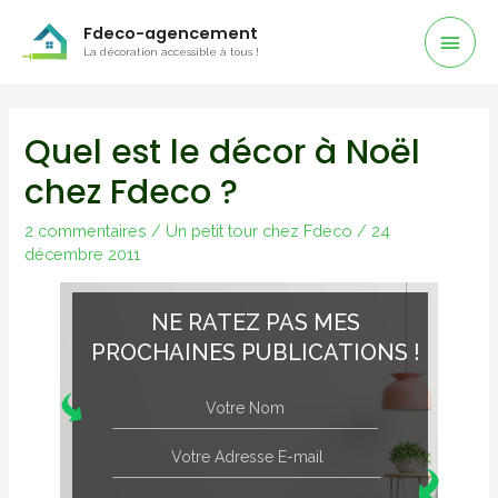
Men
Fdeco-agencement
La décoration accessible à tous !
Prin
Quel est le décor à Noël
chez Fdeco ?
2 commentaires
/
Un petit tour chez Fdeco
/
24
décembre 2011
NE RATEZ PAS MES
PROCHAINES PUBLICATIONS !