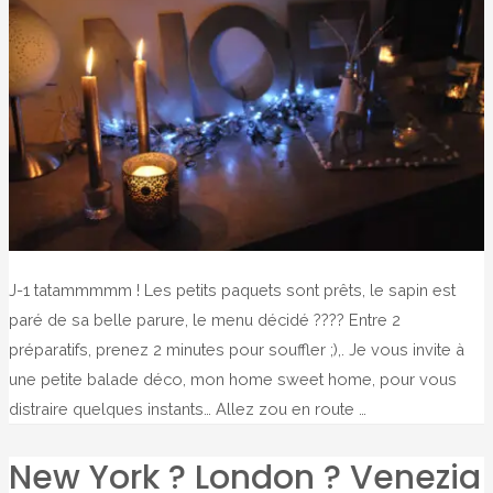
J-1 tatammmmm ! Les petits paquets sont prêts, le sapin est
paré de sa belle parure, le menu décidé ???? Entre 2
préparatifs, prenez 2 minutes pour souffler ;),. Je vous invite à
une petite balade déco, mon home sweet home, pour vous
distraire quelques instants… Allez zou en route …
New York ? London ? Venezia