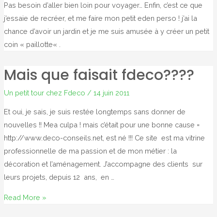
Pas besoin d’aller bien loin pour voyager… Enfin, c’est ce que
j’essaie de recréer, et me faire mon petit eden perso ! j’ai la
chance d’avoir un jardin et je me suis amusée à y créer un petit
coin « paillotte« .
Mais que faisait fdeco????
Un petit tour chez Fdeco
/
14 juin 2011
Et oui, je sais, je suis restée longtemps sans donner de
nouvelles !! Mea culpa ! mais c’était pour une bonne cause =
http://www.deco-conseils.net, est né !!! Ce site est ma vitrine
professionnelle de ma passion et de mon métier : la
décoration et l’aménagement. J’accompagne des clients sur
leurs projets, depuis 12 ans, en …
Mais
Read More »
que