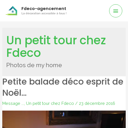
Men
Fdeco-agencement
La décoration accessible à tous !
Prin
Un petit tour chez
Fdeco
Photos de my home
Petite balade déco esprit de
Noël…
Message ...
,
Un petit tour chez Fdeco
/
23 décembre 2016