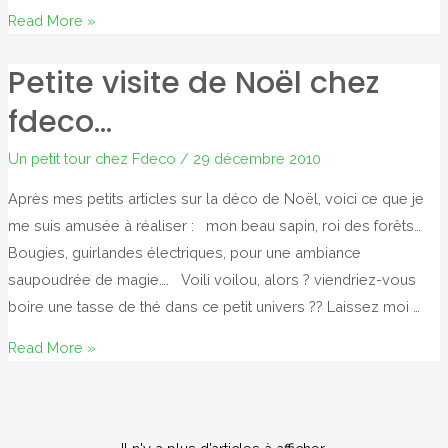
Ma
Read More »
table
Petite visite de Noël chez
basse
xxl
fdeco…
!!!
Un petit tour chez Fdeco
/
29 décembre 2010
Après mes petits articles sur la déco de Noël, voici ce que je
me suis amusée à réaliser : mon beau sapin, roi des forêts…
Bougies, guirlandes électriques, pour une ambiance
saupoudrée de magie…. Voili voilou, alors ? viendriez-vous
boire une tasse de thé dans ce petit univers ?? Laissez moi …
Petite
Read More »
visite
de
Noël