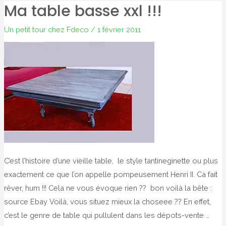
Ma table basse xxl !!!
faisait
fdeco????
Un petit tour chez Fdeco
/
1 février 2011
C’est l’histoire d’une vieille table, le style tantineginette ou plus
exactement ce que l’on appelle pompeusement Henri II. Cà fait
rêver, hum !!! Cela ne vous évoque rien ?? bon voilà la bête :
source Ebay Voilà, vous situez mieux la choseee ?? En effet,
c’est le genre de table qui pullulent dans les dépots-vente …