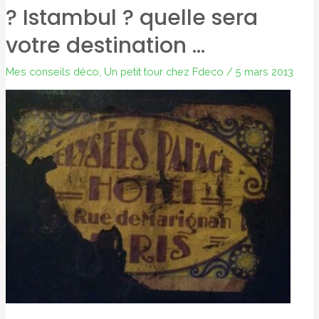
? Istambul ? quelle sera
votre destination …
Mes conseils déco
,
Un petit tour chez Fdeco
/
5 mars 2013