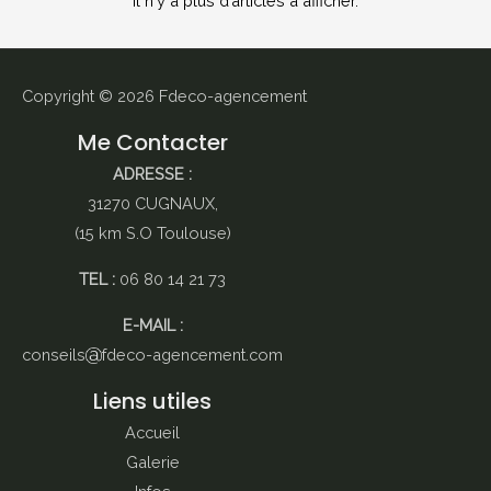
Il n'y a plus d’articles à afficher.
chez
fdeco…
Copyright © 2026
Fdeco-agencement
Me Contacter
ADRESSE :
31270 CUGNAUX,
(15 km S.O Toulouse)
TEL :
06 80 14 21 73
E-MAIL :
conseils
fdeco-agencement.com
Liens utiles
Accueil
Galerie