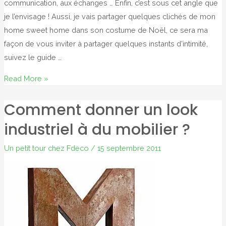
communication, aux échanges … Enfin, c’est sous cet angle que
je l’envisage ! Aussi, je vais partager quelques clichés de mon
home sweet home dans son costume de Noël, ce sera ma
façon de vous inviter à partager quelques instants d’intimité,
suivez le guide …
Quel
Read More »
est
Comment donner un look
le
décor
industriel à du mobilier ?
à
Noël
Un petit tour chez Fdeco
/
15 septembre 2011
chez
Fdeco
?