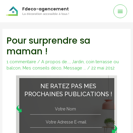
Men
Fdeco-agencement
La décoration accessible à tous !
Prin
Pour surprendre sa
maman !
1 commentaire
/
A propos de...
,
Jardin, coin terrasse ou
balcon
,
Mes conseils déco
,
Message ...
/
22 mai 2012
NE RATEZ PAS MES
PROCHAINES PUBLICATIONS !