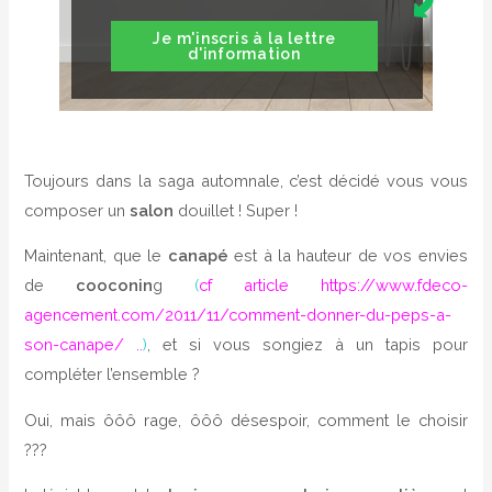
Je m'inscris à la lettre
d'information
Toujours dans la saga automnale, c’est décidé vous vous
composer un
salon
douillet ! Super !
Maintenant, que le
canapé
est à la hauteur de vos envies
de
cooconin
g
(
cf article https://www.fdeco-
agencement.com/2011/11/comment-donner-du-peps-a-
son-canape/ ..
)
, et si vous songiez à un tapis pour
compléter l’ensemble ?
Oui, mais ôôô rage, ôôô désespoir, comment le choisir
???