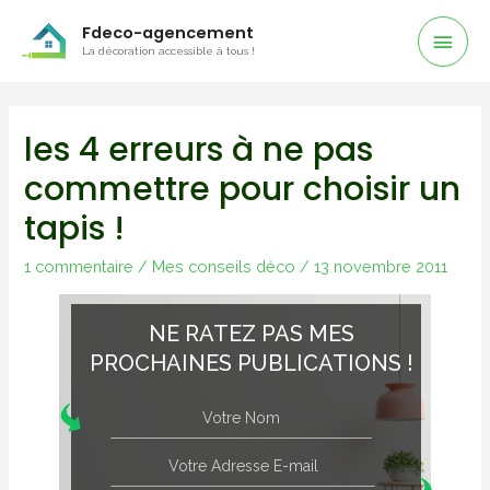
Men
Fdeco-agencement
La décoration accessible à tous !
Prin
les 4 erreurs à ne pas
commettre pour choisir un
tapis !
1 commentaire
/
Mes conseils déco
/
13 novembre 2011
NE RATEZ PAS MES
PROCHAINES PUBLICATIONS !