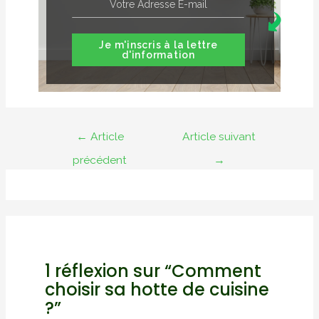
Je m'inscris à la lettre
d'information
Navigation
←
Article
Article suivant
de
précédent
→
l’article
1 réflexion sur “Comment
choisir sa hotte de cuisine
?”