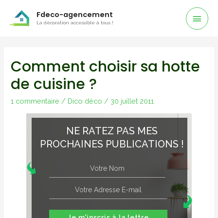
Men
Fdeco-agencement
La décoration accessible à tous !
Prin
Comment choisir sa hotte
de cuisine ?
1 commentaire
/
Dico déco
/
30 juillet 2011
NE RATEZ PAS MES
PROCHAINES PUBLICATIONS !
Je m'inscris à la lettre