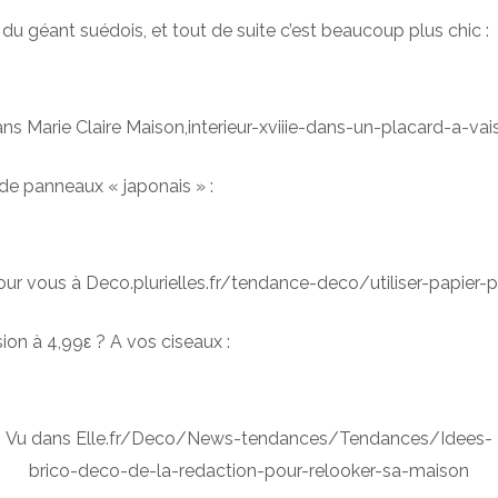
d du géant suédois, et tout de suite c’est beaucoup plus chic :
ns Marie Claire Maison,interieur-xviiie-dans-un-placard-a-vais
de panneaux « japonais » :
ur vous à Deco.plurielles.fr/tendance-deco/utiliser-papier-
on à 4,99ε ? A vos ciseaux :
Vu dans Elle.fr/Deco/News-tendances/Tendances/Idees-
brico-deco-de-la-redaction-pour-relooker-sa-maison