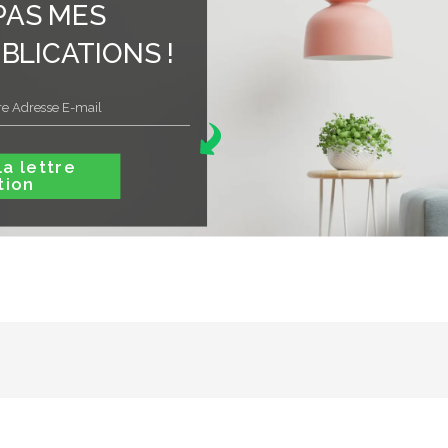
PAS MES
BLICATIONS !
ttre
tion