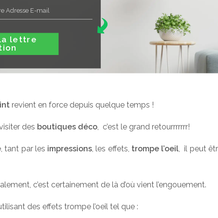
ttre
tion
int
revient en force depuis quelque temps !
 visiter des
boutiques déco
, c’est le grand retourrrrrrr!
é, tant par les
impressions
, les effets,
trompe l’oeil
, il peut êt
lement, c’est certainement de là d’où vient l’engouement.
ilisant des effets trompe l’oeil tel que :