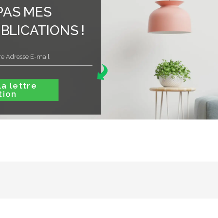
PAS MES
BLICATIONS !
ttre
tion