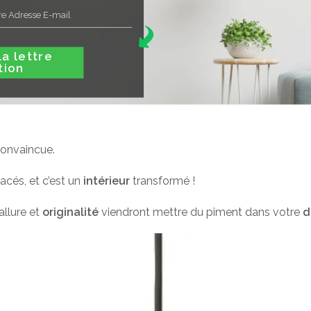
ttre
tion
 convaincue.
acés, et c’est un
intérieur
transformé !
 allure et
originalité
viendront mettre du piment dans votre
d