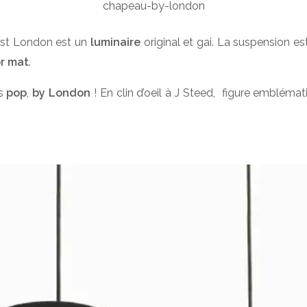
chapeau-by-london
st London est un
luminaire
original et gai. La suspension es
or mat
.
ts
pop
,
by London
! En clin d’oeil à J Steed, figure embléma