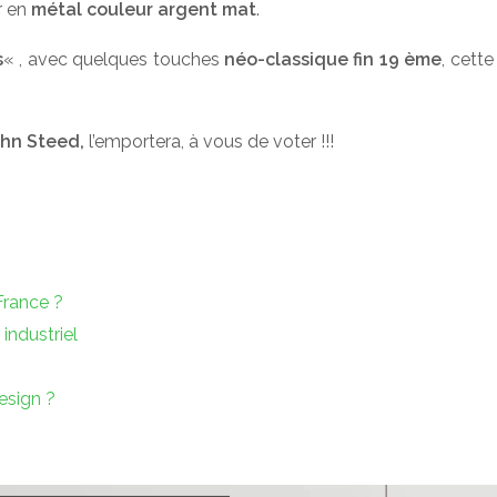
r en
métal couleur argent mat
.
s
« , avec quelques touches
néo-classique fin 19 ème
, cett
hn Steed,
l’emportera, à vous de voter !!!
France ?
industriel
esign ?