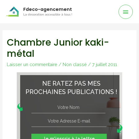
Men
Fdeco-agencement
La décoration accessible à tous !
Prin
Chambre Junior kaki-
métal
Laisser un commentaire
/
Non classé
/
7 juillet 2011
NE RATEZ PAS MES
PROCHAINES PUBLICATIONS !
Je m'inscris à la lettre