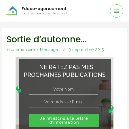
Men
Fdeco-agencement
La décoration accessible à tous !
Prin
Sortie d’automne…
1 commentaire
/
Message ...
/
19 septembre 2015
NE RATEZ PAS MES
PROCHAINES PUBLICATIONS !
Je m'inscris à la lettre
d'information