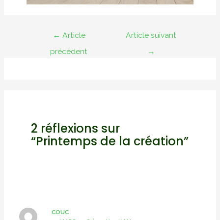
Navigation
←
Article
Article suivant
de
précédent
→
l’article
2 réflexions sur
“Printemps de la création”
COUC