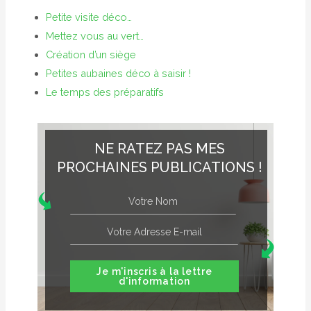
Petite visite déco…
Mettez vous au vert…
Création d’un siège
Petites aubaines déco à saisir !
Le temps des préparatifs
NE RATEZ PAS MES
PROCHAINES PUBLICATIONS !
Je m'inscris à la lettre
d'information