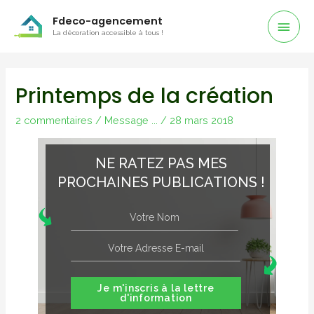
Men
Fdeco-agencement
La décoration accessible à tous !
Prin
Printemps de la création
2 commentaires
/
Message ...
/
28 mars 2018
NE RATEZ PAS MES
PROCHAINES PUBLICATIONS !
Je m'inscris à la lettre
d'information