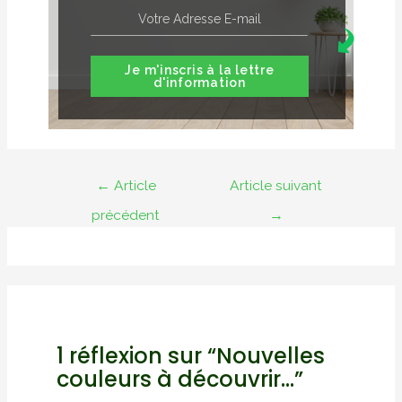
Je m'inscris à la lettre
d'information
Navigation
←
Article
Article suivant
de
précédent
→
l’article
1 réflexion sur “Nouvelles
couleurs à découvrir…”