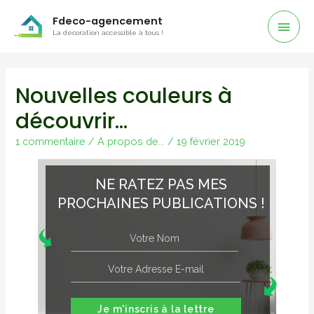
Men
Fdeco-agencement
La décoration accessible à tous !
Prin
Nouvelles couleurs à
découvrir…
1 commentaire
/
A propos de...
/
19 février 2019
NE RATEZ PAS MES
PROCHAINES PUBLICATIONS !
Je m'inscris à la lettre