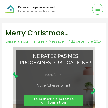
Men
Fdeco-agencement
La décoration accessible à tous !
Prin
Merry Christmas…
Laisser un commentaire
/
Message ...
/
22 décembre 2014
NE RATEZ PAS MES
PROCHAINES PUBLICATIONS !
Je m'inscris à la lettre
d'information