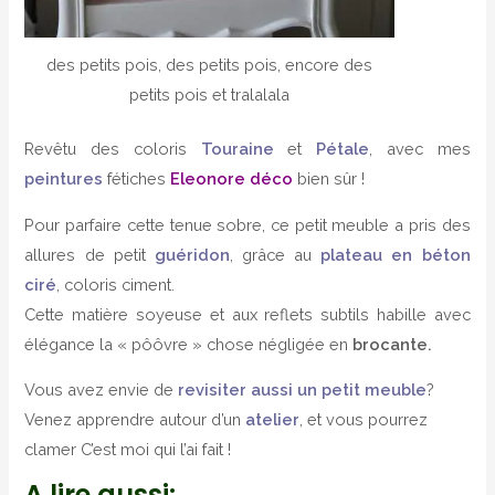
des petits pois, des petits pois, encore des
petits pois et tralalala
Revêtu des coloris
Touraine
et
Pétale
, avec mes
peintures
fétiches
Eleonore déco
bien sûr !
Pour parfaire cette tenue sobre, ce petit meuble a pris des
allures de petit
guéridon
, grâce au
plateau en béton
ciré
, coloris ciment.
Cette matière soyeuse et aux reflets subtils habille avec
élégance la « pôôvre » chose négligée en
brocante.
Vous avez envie de
revisiter aussi un petit meuble
?
Venez apprendre autour d’un
atelier
, et vous pourrez
clamer C’est moi qui l’ai fait !
A lire aussi: