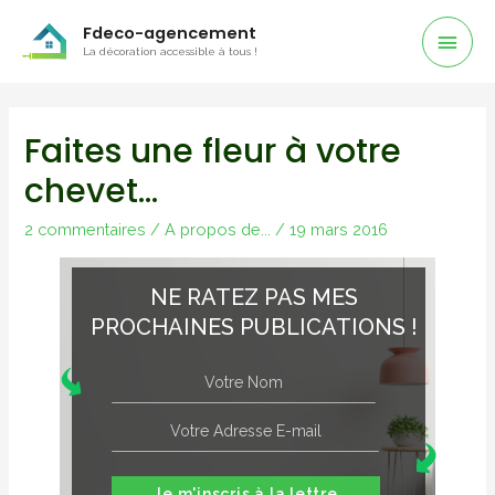
Men
Fdeco-agencement
La décoration accessible à tous !
Prin
Faites une fleur à votre
chevet…
2 commentaires
/
A propos de...
/
19 mars 2016
NE RATEZ PAS MES
PROCHAINES PUBLICATIONS !
Je m'inscris à la lettre