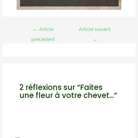
Navigation
←
Article
Article suivant
de
précédent
→
l’article
2 réflexions sur “Faites
une fleur à votre chevet…”