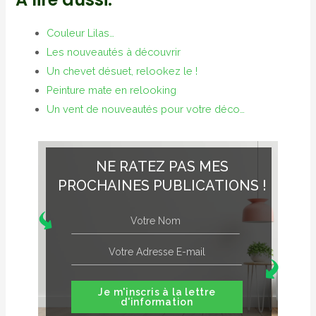
Couleur Lilas…
Les nouveautés à découvrir
Un chevet désuet, relookez le !
Peinture mate en relooking
Un vent de nouveautés pour votre déco…
NE RATEZ PAS MES
PROCHAINES PUBLICATIONS !
Je m'inscris à la lettre
d'information