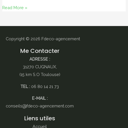
Pour
Read More »
surprendre
sa
maman
!
Copyright © 2026
Fdeco-agencement
Me Contacter
ADRESSE :
31270 CUGNAUX,
(15 km S.O Toulouse)
TEL :
06 80 14 21 73
E-MAIL :
conseils
fdeco-agencement.com
Liens utiles
Accueil