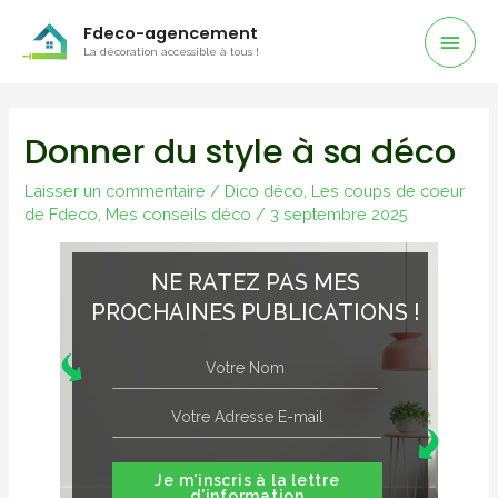
Men
Fdeco-agencement
La décoration accessible à tous !
Prin
Donner du style à sa déco
Laisser un commentaire
/
Dico déco
,
Les coups de coeur
de Fdeco
,
Mes conseils déco
/
3 septembre 2025
NE RATEZ PAS MES
PROCHAINES PUBLICATIONS !
Je m'inscris à la lettre
d'information