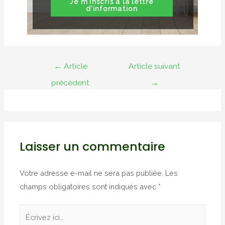
Je m'inscris à la lettre
d'information
Navigation
←
Article
Article suivant
de
précédent
→
l’article
Laisser un commentaire
Votre adresse e-mail ne sera pas publiée.
Les
champs obligatoires sont indiqués avec
*
Écrivez
ici…