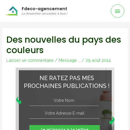
Men
Fdeco-agencement
La décoration accessible à tous !
Prin
Des nouvelles du pays des
couleurs
Laisser un commentaire
/
Message ...
/
29 août 2014
NE RATEZ PAS MES
PROCHAINES PUBLICATIONS !
Je m'inscris à la lettre