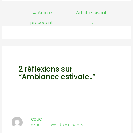
Navigation
←
Article
Article suivant
de
précédent
→
l’article
2 réflexions sur
“Ambiance estivale..”
COUC
26 JUILLET 2018 À 20 H 04 MIN