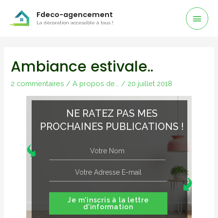
Men
Fdeco-agencement
La décoration accessible à tous !
Prin
Ambiance estivale..
2 commentaires
/
A propos de...
/
20 juillet 2018
NE RATEZ PAS MES
PROCHAINES PUBLICATIONS !
Je m'inscris à la lettre
d'information