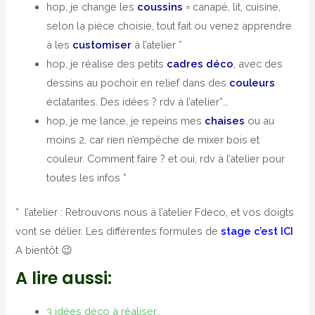
hop, je change les
coussins
= canapé, lit, cuisine,
selon la pièce choisie, tout fait ou venez apprendre
à les
customiser
à l’atelier *
hop, je réalise des petits
cadres déco
, avec des
dessins au pochoir en relief dans des
couleurs
éclatantes. Des idées ? rdv à l’atelier*…
hop, je me lance, je repeins mes
chaises
ou au
moins 2, car rien n’empêche de mixer bois et
couleur. Comment faire ? et oui, rdv à l’atelier pour
toutes les infos *
* l’atelier : Retrouvons nous à l’atelier Fdeco, et vos doigts
vont se délier. Les différentes formules de
stage c’est ICI
A bientôt 😉
A lire aussi:
3 idées déco à réaliser..