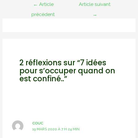
Navigation
←
Article
Article suivant
de
précédent
→
l’article
2 réflexions sur “7 idées
pour s’occuper quand on
est confiné..”
COUC
19 MARS 2020 À 7 H 24 MIN