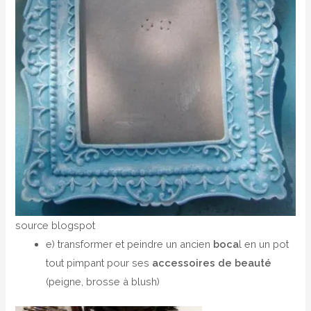
source blogspot
e) transformer et peindre un ancien
boca
l en un pot
tout pimpant pour ses
accessoires de beauté
(peigne, brosse à blush)