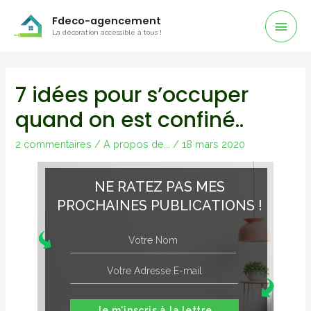
Men
Fdeco-agencement
La décoration accessible à tous !
Prin
7 idées pour s’occuper
quand on est confiné..
2 commentaires
/
A propos de...
/
18 mars 2020
NE RATEZ PAS MES
PROCHAINES PUBLICATIONS !
Je m'inscris à la lettre