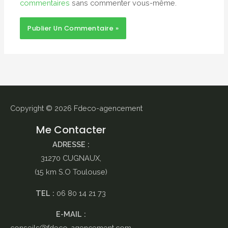
commentaires
sans commenter vous-même.
Copyright © 2026
Fdeco-agencement
Me Contacter
ADRESSE :
31270 CUGNAUX,
(15 km S.O Toulouse)
TEL :
06 80 14 21 73
E-MAIL :
conseils
fdeco-agencement.com