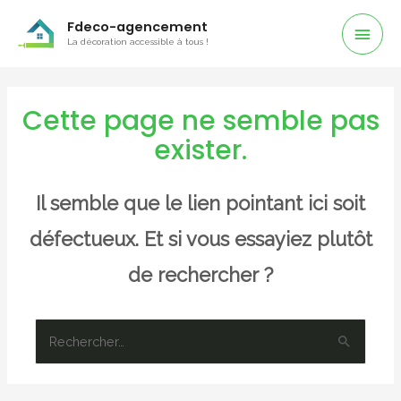
Men
Fdeco-agencement
La décoration accessible à tous !
Prin
Cette page ne semble pas
exister.
Il semble que le lien pointant ici soit
défectueux. Et si vous essayiez plutôt
de rechercher ?
Rechercher :