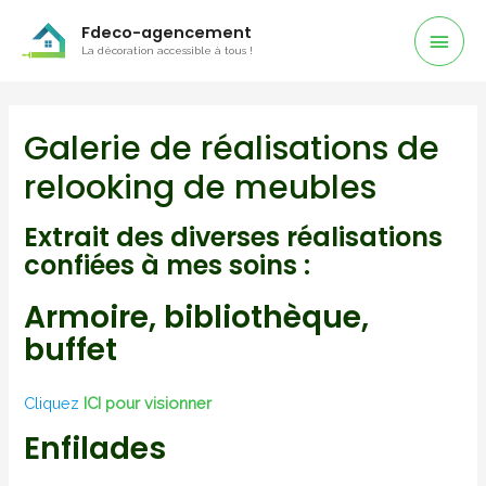
Men
Fdeco-agencement
La décoration accessible à tous !
Prin
Galerie de réalisations de
relooking de meubles
Extrait des diverses réalisations
confiées à mes soins :
Armoire, bibliothèque,
buffet
Cliquez
ICI pour visionner
Enfilades