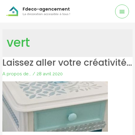
Men
Fdeco-agencement
La décoration accessible à tous !
Prin
vert
Laissez aller votre créativité…
A propos de...
/
28 avril 2020