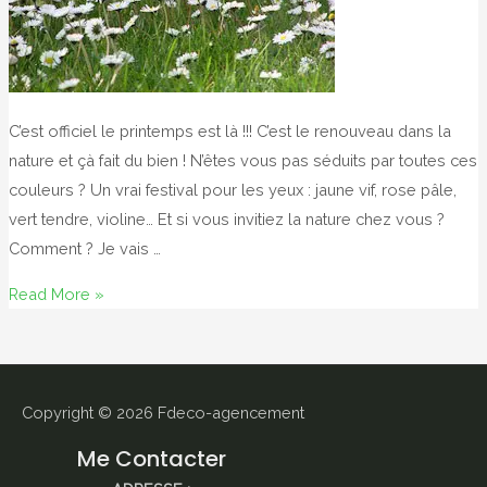
C’est officiel le printemps est là !!! C’est le renouveau dans la
nature et çà fait du bien ! N’êtes vous pas séduits par toutes ces
couleurs ? Un vrai festival pour les yeux : jaune vif, rose pâle,
vert tendre, violine… Et si vous invitiez la nature chez vous ?
Comment ? Je vais …
Faites
Read More »
entrer
le
printemps
chez
Copyright © 2026
Fdeco-agencement
vous
Me Contacter
!