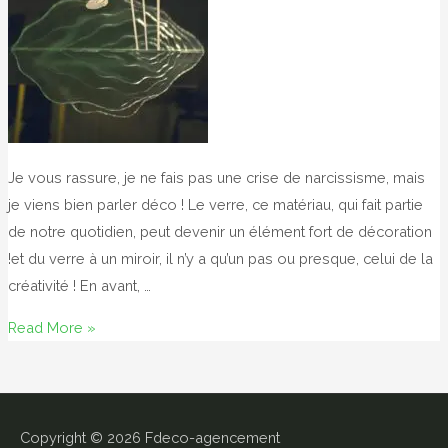
Je vous rassure, je ne fais pas une crise de narcissisme, mais
je viens bien parler déco ! Le verre, ce matériau, qui fait partie
de notre quotidien, peut devenir un élément fort de décoration
!et du verre à un miroir, il n’y a qu’un pas ou presque, celui de la
créativité ! En avant, …
Miroir,
Read More »
mon
beau
miroir
…
Copyright © 2026
Fdeco-agencement