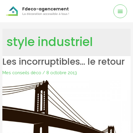
Men
Fdeco-agencement
La décoration accessible à tous !
Prin
style industriel
Les incorruptibles… le retour
Mes conseils déco
/
8 octobre 2013