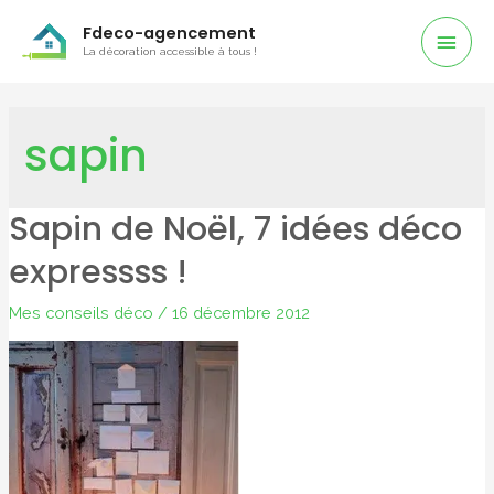
Men
Fdeco-agencement
La décoration accessible à tous !
Prin
sapin
Sapin de Noël, 7 idées déco
expressss !
Mes conseils déco
/
16 décembre 2012