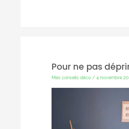
plein
de
nouveautés…
Pour ne pas dépri
Mes conseils déco
/
4 novembre 2