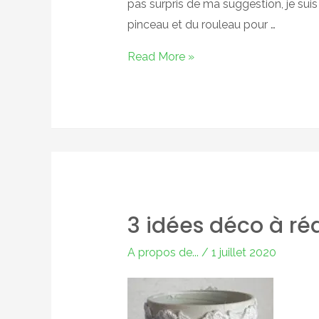
pas surpris de ma suggestion, je sui
pinceau et du rouleau pour …
C’est
Read More »
l’été
?
alors
créez
…
3 idées déco à réal
A propos de...
/
1 juillet 2020