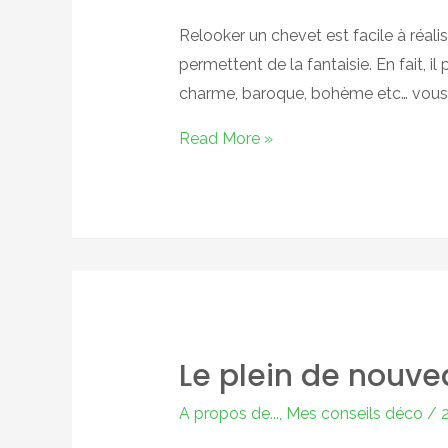
Relooker un chevet est facile à réali
permettent de la fantaisie. En fait, il
charme, baroque, bohème etc… vous po
Un
Read More »
chevet
désuet,
relookez
le
!
Le plein de nouve
A propos de...
,
Mes conseils déco
/
2