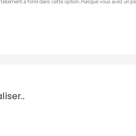
s tellement à fond dans cette option..Puisque vous avez un p
iser..