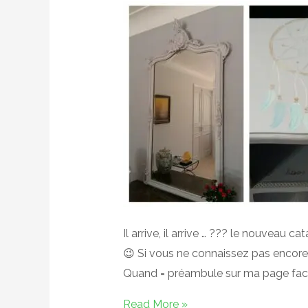
Il arrive, il arrive … ??? le nouveau
😉 Si vous ne connaissez pas encore c
Quand = préambule sur ma page fac
Le
Read More »