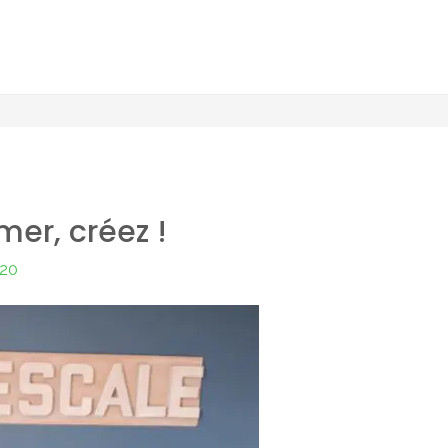
mer, créez !
020