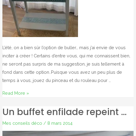
L’été, on a bien sûr l’option de buller… mais j’ai envie de vous
inciter à créer ! Certains d’entre vous, qui me connaissent bien,
ne seront pas surpris de ma suggestion, je suis tellement à
fond dans cette option..Puisque vous avez un peu plus de
temps à vous, jouez du pinceau et du rouleau pour …
C’est
Read More »
l’été
Un buffet enfilade repeint …
?
alors
Mes conseils déco
/
8 mars 2014
créez
…