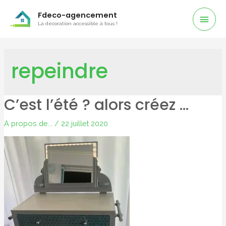
Men
Fdeco-agencement
La décoration accessible à tous !
Prin
repeindre
C’est l’été ? alors créez …
A propos de...
/
22 juillet 2020