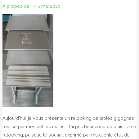
stage
A propos de...
/
5 mai 2020
that
is
the
question
!!
Aujourd’hui, je vous présente un relooking de tables gigognes
réalisé par mes petites mains… J’ai pris beaucoup de plaisir à ce
relooking, puisque le souhait exprimé par ma cliente était de