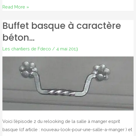
Un
Read More »
peu
Buffet basque à caractère
de
poésie
béton…
…
Les chantiers de Fdeco
/
4 mai 2013
Voici l’épisode 2 du relooking de la salle à manger esprit
basque (cf article : nouveau-look-pour-une-salle-a-manger ) et