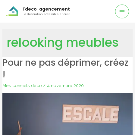
Men
Fdeco-agencement
La décoration accessible à tous !
Prin
relooking meubles
Pour ne pas déprimer, créez
!
Mes conseils déco
/
4 novembre 2020