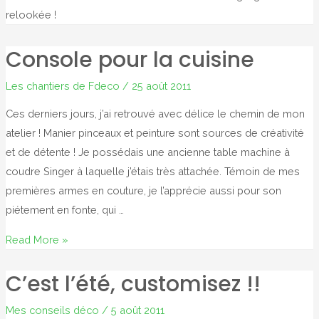
relookée !
Console pour la cuisine
Les chantiers de Fdeco
/
25 août 2011
Ces derniers jours, j’ai retrouvé avec délice le chemin de mon
atelier ! Manier pinceaux et peinture sont sources de créativité
et de détente ! Je possédais une ancienne table machine à
coudre Singer à laquelle j’étais très attachée. Témoin de mes
premières armes en couture, je l’apprécie aussi pour son
piétement en fonte, qui …
Console
Read More »
pour
C’est l’été, customisez !!
la
cuisine
Mes conseils déco
/
5 août 2011