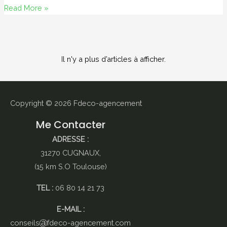
Ma
Read More »
table
basse
xxl
Il n'y a plus d’articles à afficher.
!!!
Copyright © 2026
Fdeco-agencement
Me Contacter
ADRESSE :
31270 CUGNAUX,
(15 km S.O Toulouse)
TEL :
06 80 14 21 73
E-MAIL :
conseils
fdeco-agencement.com