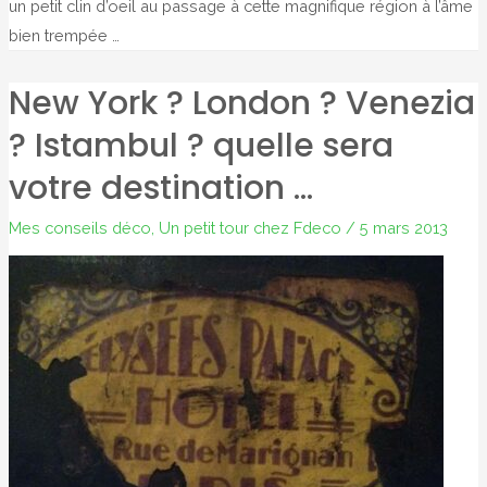
un petit clin d’oeil au passage à cette magnifique région à l’âme
bien trempée …
New York ? London ? Venezia
? Istambul ? quelle sera
votre destination …
Mes conseils déco
,
Un petit tour chez Fdeco
/
5 mars 2013