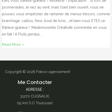
Etes vous flâneur-glaneur ? Keskecé ? Explication : si lors de
promenades, le nez au vent, mais l’oeil bien ouvert, vous ne
pouvez vous empêcher de ramener de menus trésors, comme
branchage, caillou, fleur, bout de bois…. et bien vous ETES un
flâneur-glaneur ! Mademoiselle Créativité sommeille en vous
en fait ! A Flots perdus …
4
Read More »
bouts
de
bois,
2
Copyright © 2026
Fdeco-agencement
Me Contacter
ADRESSE :
31270 CUGNAUX,
(15 km S.O Toulouse)