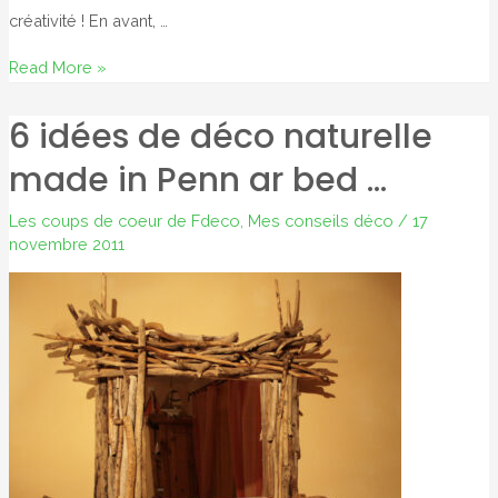
créativité ! En avant, …
Miroir,
Read More »
mon
6 idées de déco naturelle
beau
miroir
made in Penn ar bed …
…
Les coups de coeur de Fdeco
,
Mes conseils déco
/
17
novembre 2011