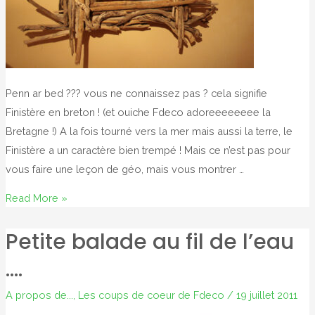
Penn ar bed ??? vous ne connaissez pas ? cela signifie
Finistère en breton ! (et ouiche Fdeco adoreeeeeeee la
Bretagne !) A la fois tourné vers la mer mais aussi la terre, le
Finistère a un caractère bien trempé ! Mais ce n’est pas pour
vous faire une leçon de géo, mais vous montrer …
6
Read More »
idées
Petite balade au fil de l’eau
de
déco
….
naturelle
made
A propos de...
,
Les coups de coeur de Fdeco
/
19 juillet 2011
in