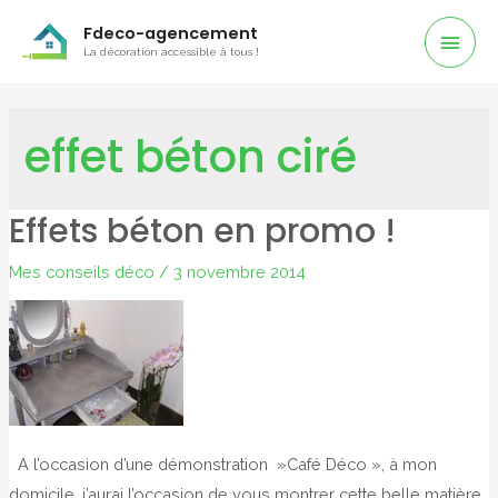
Men
Fdeco-agencement
La décoration accessible à tous !
Prin
effet béton ciré
Effets béton en promo !
Mes conseils déco
/
3 novembre 2014
A l’occasion d’une démonstration »Café Déco », à mon
domicile, j’aurai l’occasion de vous montrer cette belle matière