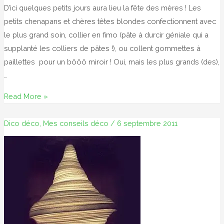
D’ici quelques petits jours aura lieu la fête des mères ! Les
petits chenapans et chères têtes blondes confectionnent avec
le plus grand soin, collier en fimo (pâte à durcir géniale qui a
supplanté les colliers de pâtes !), ou collent gommettes à
paillettes pour un bôôô miroir ! Oui, mais les plus grands (des),
…
Pour
Read More »
surprendre
sa
Dico déco
,
Mes conseils déco
/
6 septembre 2011
maman
!