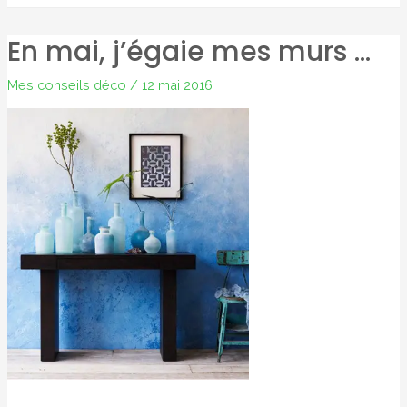
atelier
En mai, j’égaie mes murs …
pour
accompagner…
Mes conseils déco
/
12 mai 2016