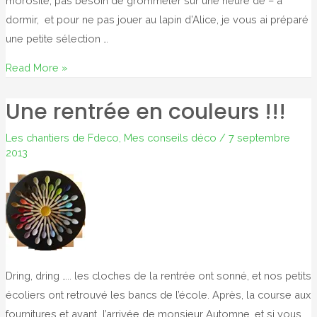
morosité, pas besoin de grommeler sur une heure de – à
dormir, et pour ne pas jouer au lapin d’Alice, je vous ai préparé
une petite sélection …
TIC
Read More »
TAC,
Une rentrée en couleurs !!!
TIC
TAC
Les chantiers de Fdeco
,
Mes conseils déco
/
7 septembre
2013
Dring, dring ….. les cloches de la rentrée ont sonné, et nos petits
écoliers ont retrouvé les bancs de l’école. Après, la course aux
fournitures et avant l’arrivée de monsieur Automne, et si vous