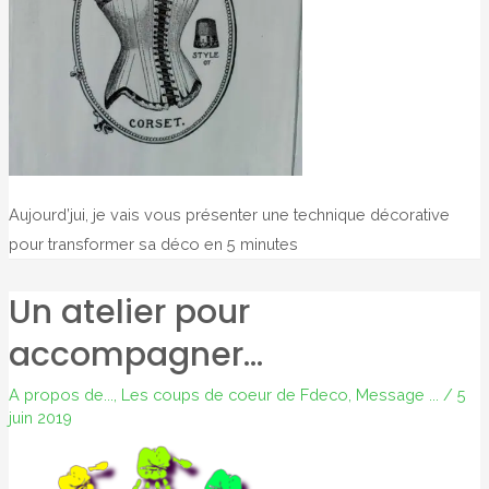
Aujourd’jui, je vais vous présenter une technique décorative
pour transformer sa déco en 5 minutes
Un atelier pour
accompagner…
A propos de...
,
Les coups de coeur de Fdeco
,
Message ...
/
5
juin 2019