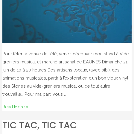
Pour fêter la venue de l’été, venez découvrir mon stand à Vide-
greniers musical et marché artisanal de EAUNES Dimanche 21
juin de 10 à 20 heures Des artisans locaux, (avec bibi), des
animations musicales, partir à l’exploration d’un bon vieux vinyl
des Stones au vide-greniers musical ou de tout autre
trouvaille… Pour ma part, vous …
Musique
Read More »
et
TIC TAC, TIC TAC
couleurs…