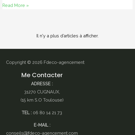
L’origine
Read More »
des
boules
de
Il n'y a plus d’articles à afficher.
verre
de
Noël
Copyright © 2026
Fdeco-agencement
Me Contacter
ADRESSE :
31270 CUGNAUX,
(15 km S.O Toulouse)
TEL :
06 80 14 21 73
E-MAIL :
conseils
fdeco-agencement.com