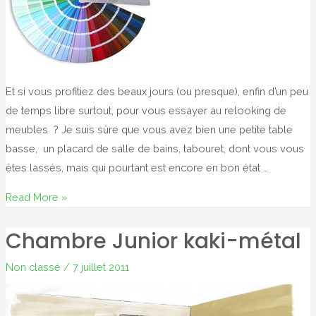
Et si vous profitiez des beaux jours (ou presque), enfin d’un peu
de temps libre surtout, pour vous essayer au relooking de
meubles ? Je suis sûre que vous avez bien une petite table
basse, un placard de salle de bains, tabouret, dont vous vous
êtes lassés, mais qui pourtant est encore en bon état …
C’est
Read More »
l’été,
Chambre Junior kaki-métal
customisez
!!
Non classé
/
7 juillet 2011