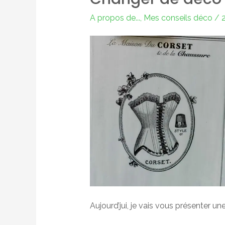
A propos de...
,
Mes conseils déco
/
2
Aujourd’jui, je vais vous présenter 