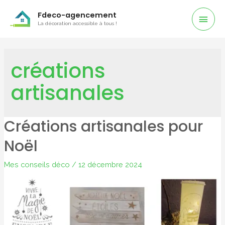
Men
Fdeco-agencement
La décoration accessible à tous !
Prin
créations
artisanales
Créations artisanales pour
Noël
Mes conseils déco
/
12 décembre 2024