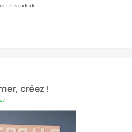
ebook vendredi …
mer, créez !
020