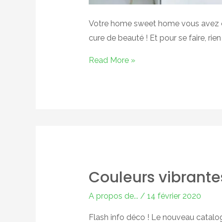
Votre home sweet home vous avez eu e
cure de beauté ! Et pour se faire, rie
Pour
Read More »
un
été
tout
en
couleurs…
Couleurs vibrante
A propos de...
/
14 février 2020
Flash info déco ! Le nouveau catalogu