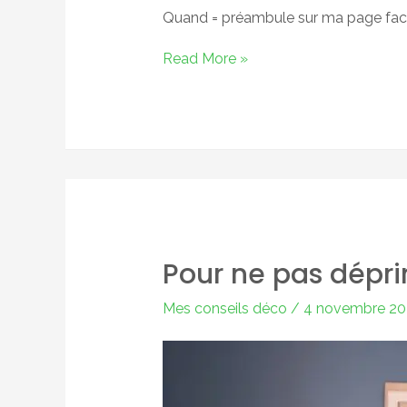
Quand = préambule sur ma page fac
Le
Read More »
plein
de
nouveautés…
Pour ne pas dépri
Mes conseils déco
/
4 novembre 2