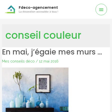
Men
Fdeco-agencement
La décoration accessible à tous !
Prin
conseil couleur
En mai, j’égaie mes murs …
Mes conseils déco
/
12 mai 2016