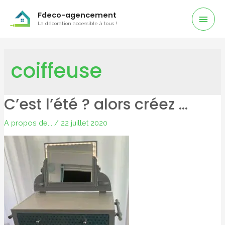
Men
Fdeco-agencement
La décoration accessible à tous !
Prin
coiffeuse
C’est l’été ? alors créez …
A propos de...
/
22 juillet 2020