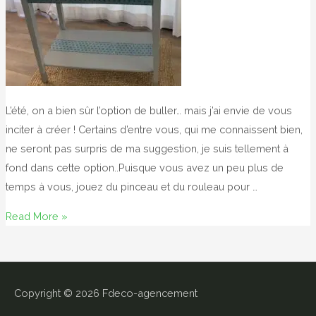
L’été, on a bien sûr l’option de buller… mais j’ai envie de vous
inciter à créer ! Certains d’entre vous, qui me connaissent bien,
ne seront pas surpris de ma suggestion, je suis tellement à
fond dans cette option..Puisque vous avez un peu plus de
temps à vous, jouez du pinceau et du rouleau pour …
C’est
Read More »
l’été
?
alors
créez
Copyright © 2026
Fdeco-agencement
…