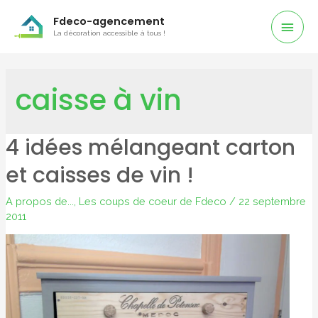
Men
Fdeco-agencement
La décoration accessible à tous !
Prin
caisse à vin
4 idées mélangeant carton
et caisses de vin !
A propos de...
,
Les coups de coeur de Fdeco
/
22 septembre
2011